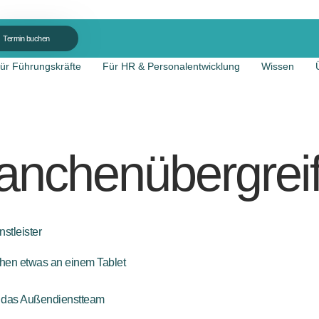
Termin buchen
ür Führungskräfte
Für HR & Personalentwicklung
Wissen
anchenübergrei
stleister
ür das Außendienstteam