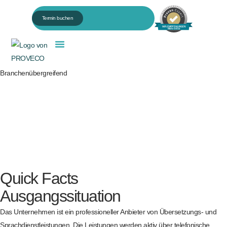
Termin buchen
98% EMPFEHLUNGEN
Mehr Infos
Für HR & Personalentwicklung
Branchenübergreifend
Quick Facts
Ausgangssituation
Das Unternehmen ist ein professioneller Anbieter von Übersetzungs- und
Sprachdienstleistungen. Die Leistungen werden aktiv über telefonische