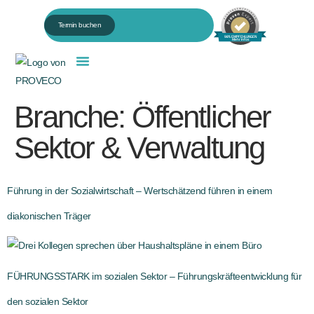
Termin buchen
98% EMPFEHLUNGEN
Mehr Infos
Für HR & Personalentwicklung
Branche:
Öffentlicher
Sektor & Verwaltung
Führung in der Sozialwirtschaft – Wertschätzend führen in einem
diakonischen Träger
FÜHRUNGSSTARK im sozialen Sektor – Führungskräfteentwicklung für
den sozialen Sektor