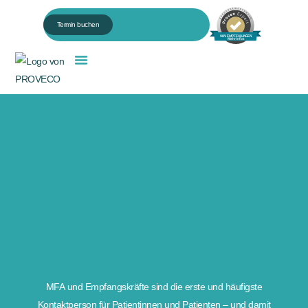
Termin buchen
98% EMPFEHLUNGEN
Mehr Infos
Für HR & Personalentwicklung
MFA und Empfangskräfte sind die erste und häufigste
Kontaktperson für Patientinnen und Patienten – und damit