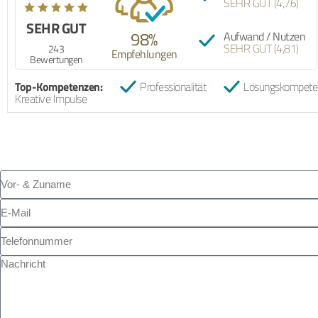
SEHR GUT (4,76)
selber
brin
SEHR GUT
drauf
98%
Aufwand / Nutzen
mitm
SEHR GUT (4,81)
Train
243
Empfehlungen
03.0
Klas
Bewertungen
persö
und 
Top-Kompetenzen:
Professionalität
Lösungskompete
großa
Kreative Impulse
sie i
Form
hatte
Luft 
damit
Blic
haben
konnt
mein
hinte
verä