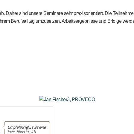
b. Daher sind unsere Seminare sehr praxisorientiert. Die Teilnehme
ihrem Berufsalltag umzusetzen. Arbeitsergebnisse und Erfolge werden 
hlung! Es ist eine
Empfehlung! Tanja war
n
tition in sich
einfach klasse.