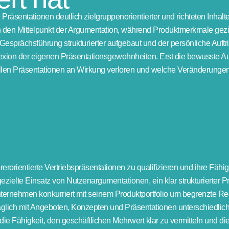
e Präsentationen deutlich zielgruppenorientierter und richteten Inha
den Mittelpunkt der Argumentation, während Produktmerkmale gezielt
e Gesprächsführung strukturierter aufgebaut und der persönliche Auft
eflexion der eigenen Präsentationsgewohnheiten. Erst die bewusste
llen Präsentationen an Wirkung verloren und welche Veränderungen
uhörerorientierte Vertriebspräsentationen zu qualifizieren und ihre
ezielte Einsatz von Nutzenargumentationen, ein klar strukturierter P
ernehmen konkurriert mit seinem Produktportfolio um begrenzte Regal
ich mit Angeboten, Konzepten und Präsentationen unterschiedlicher 
 die Fähigkeit, den geschäftlichen Mehrwert klar zu vermitteln und d